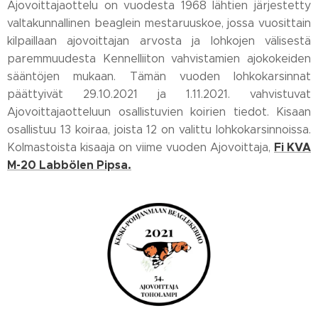
Ajovoittajaottelu on vuodesta 1968 lähtien järjestetty
valtakunnallinen beaglein mestaruuskoe, jossa vuosittain
kilpaillaan ajovoittajan arvosta ja lohkojen välisestä
paremmuudesta Kennelliiton vahvistamien ajokokeiden
sääntöjen mukaan. Tämän vuoden lohkokarsinnat
päättyivät 29.10.2021 ja 1.11.2021. vahvistuvat
Ajovoittajaotteluun osallistuvien koirien tiedot. Kisaan
osallistuu 13 koiraa, joista 12 on valittu lohkokarsinnoissa.
Fi KVA
Kolmastoista kisaaja on viime vuoden Ajovoittaja,
M-20 Labbölen Pipsa.