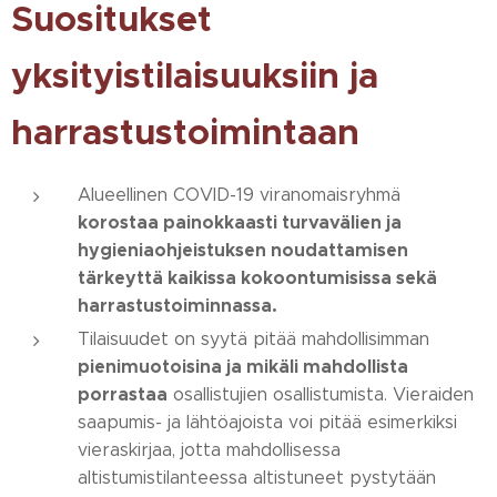
Suositukset
yksityistilaisuuksiin ja
harrastustoimintaan
Alueellinen COVID-19 viranomaisryhmä
korostaa painokkaasti turvavälien ja
hygieniaohjeistuksen noudattamisen
tärkeyttä kaikissa kokoontumisissa sekä
harrastustoiminnassa.
Tilaisuudet on syytä pitää mahdollisimman
pienimuotoisina ja mikäli mahdollista
porrastaa
osallistujien osallistumista. Vieraiden
saapumis- ja lähtöajoista voi pitää esimerkiksi
vieraskirjaa, jotta mahdollisessa
altistumistilanteessa altistuneet pystytään