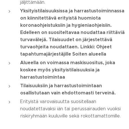
jäljittämään.
Yksityistilaisuuksissa ja harrastustoiminnassa
on kiinnitettävä erityistä huomiota
koronaohjeistuksiin ja hygieniaohjeisiin.
Edelleen on suositeltavaa noudattaa riittäviä
turvavälejä. Tilaisuudet on järjestettävä
turvaohjeita noudattaen.
Linkki: Ohjeet
tapahtumajärjestäjille Soiten alueella
Alueella on voimassa maskisuositus, joka
koskee myös yksityistilaisuuksia ja
harrastustoimintaa
Tilaisuuksiin ja harrastustoimintaan
osallistutaan vain ehdottomasti terveinä.
Erityistä varovaisuutta suositellaan
noudatettavaksi iän tai perussairauden vuoksi
riskiryhmään kuuluville sekä rokottamattomille.