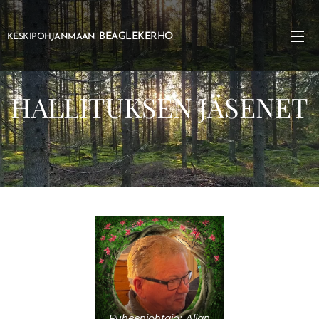
BEAGLEKERHO
KESKIPOHJANMAAN
HALLITUKSEN JÄSENET
Puheenjohtaja: Allan