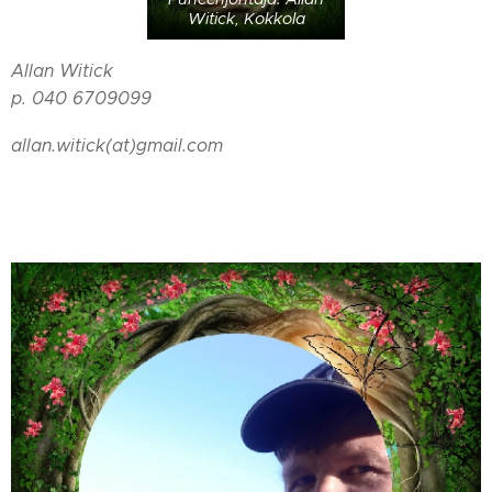
Witick, Kokkola
Allan Witick
p. 040 6709099
allan.witick(at)gmail.com