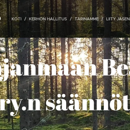
O
KOTI
KERHON HALLITUS
TARINAMME
LIITY JÄSEN
hjanmaan Be
ry.n säännö