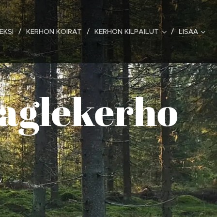
EKSI
KERHON KOIRAT
KERHON KILPAILUT
LISÄÄ
aglekerho
t